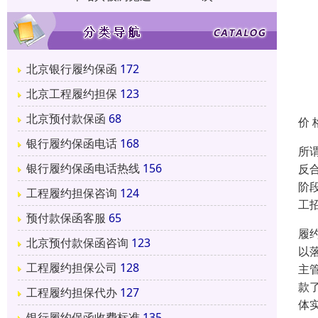
北京银行履约保函
172
北京工程履约担保
123
北京预付款保函
68
价 
银行履约保函电话
168
所
银行履约保函电话热线
156
反
阶
工程履约担保咨询
124
工
预付款保函客服
65
履
北京预付款保函咨询
123
以
工程履约担保公司
128
主
款
工程履约担保代办
127
体
银行履约保函收费标准
135