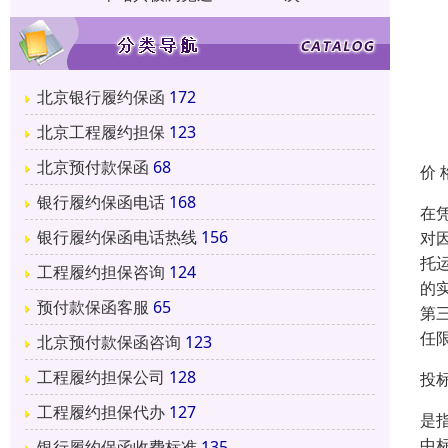
北京银行履约保函
172
北京工程履约担保
123
北京预付款保函
68
价 
银行履约保函电话
168
在
银行履约保函电话热线
156
对
托
工程履约担保咨询
124
的
预付款保函客服
65
第
任
北京预付款保函咨询
123
工程履约担保公司
128
投
工程履约担保代办
127
是
中
银行履约保函收费标准
135