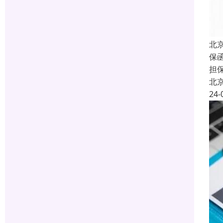
北
保函
担
北
24-