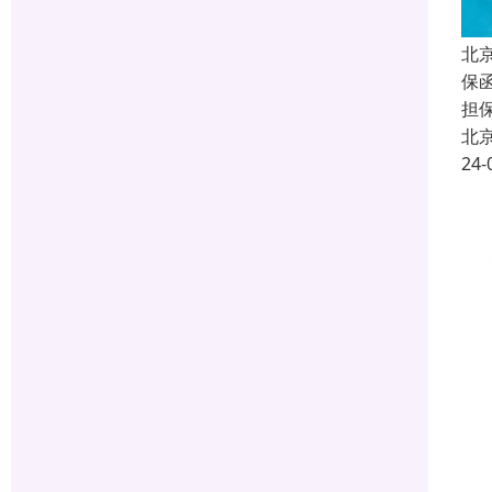
北
保函
担
北
24-