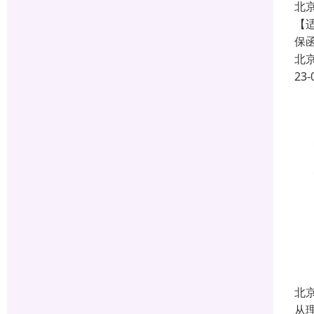
北
【
保
北
23-
北
从