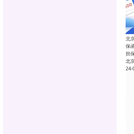
北
保函
担
北
24-