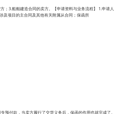
货方；3.船舶建造合同的卖方。【申请资料与业务流程】 1.申请
所涉及项目的主合同及其他有关附属从合同；保函所
损失预付款，当卖方履行了交货义务后，保函的作用也就完成了