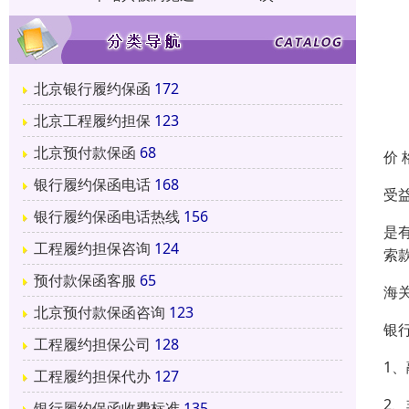
北京银行履约保函
172
北京工程履约担保
123
北京预付款保函
68
价 
银行履约保函电话
168
受益
银行履约保函电话热线
156
是
工程履约担保咨询
124
索
预付款保函客服
65
海
北京预付款保函咨询
123
银
工程履约担保公司
128
1
工程履约担保代办
127
2
银行履约保函收费标准
135