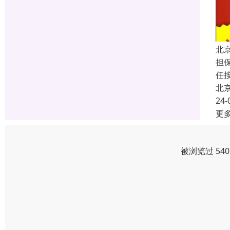
北
担
任
北
24-
更
被浏览过 54