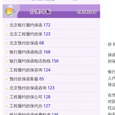
北京银行履约保函
172
北京工程履约担保
123
北京预付款保函
68
价 
银行履约保函电话
168
保函
银行履约保函电话热线
156
担
工程履约担保咨询
124
银
人
预付款保函客服
65
保
北京预付款保函咨询
123
在
工程履约担保公司
128
对
工程履约担保代办
127
托
的
银行履约保函收费标准
135