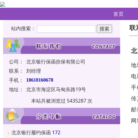
首页
联
站内搜索：
北
公司：
北京银行保函担保有限公司
地
联系：
刘经理
电
手机：
18618160678
手
地址：
北京市海淀区马甸东路19号
传
本站共被浏览过 5435287 次
邮
网
北京银行履约保函
172