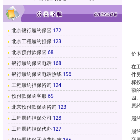
北京银行履约保函
172
北京工程履约担保
123
北京预付款保函
68
价 
银行履约保函电话
168
在
银行履约保函电话热线
156
件
标
工程履约担保咨询
124
额
预付款保函客服
65
四
原
北京预付款保函咨询
123
工程履约担保公司
128
履
工程履约担保代办
127
履
交
银行履约保函收费标准
135