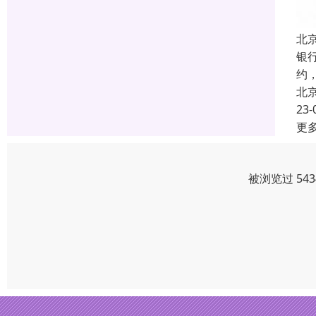
北
银
约
北
23-
更
被浏览过 54