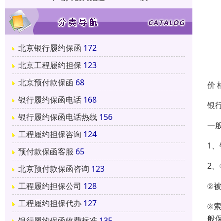
北京银行履约保函
172
北京工程履约担保
123
北京预付款保函
68
价 
银行履约保函电话
168
银
银行履约保函电话热线
156
一
工程履约担保咨询
124
1
预付款保函客服
65
2
北京预付款保函咨询
123
②
工程履约担保公司
128
工程履约担保代办
127
③
般
银行履约保函收费标准
135