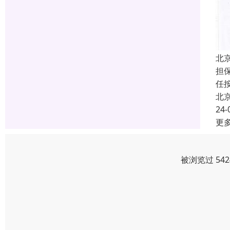
北
担
任
北
24-
更
被浏览过 54