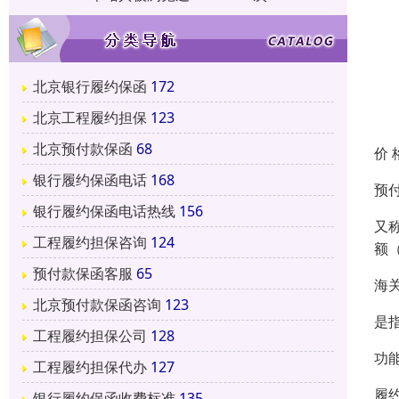
北京银行履约保函
172
北京工程履约担保
123
北京预付款保函
68
价 
银行履约保函电话
168
预
银行履约保函电话热线
156
又
工程履约担保咨询
124
额
预付款保函客服
65
海
北京预付款保函咨询
123
是
工程履约担保公司
128
功
工程履约担保代办
127
履
银行履约保函收费标准
135