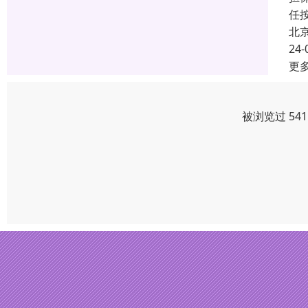
任
北
24-
更
被浏览过 54