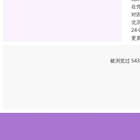
在
对
北
24-
更
被浏览过 54