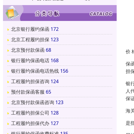
北京银行履约保函
172
北京工程履约担保
123
北京预付款保函
68
价 
银行履约保函电话
168
保函
银行履约保函电话热线
156
担
工程履约担保咨询
124
银
人
预付款保函客服
65
保
北京预付款保函咨询
123
海
工程履约担保公司
128
是
工程履约担保代办
127
银行履约保函收费标准
135