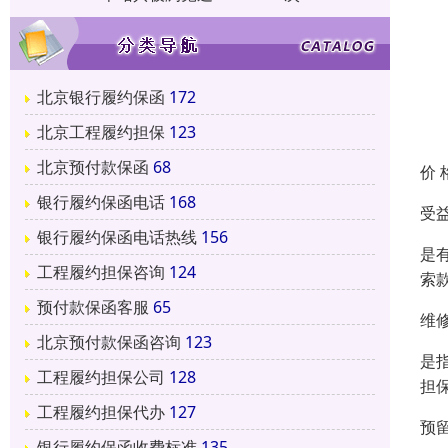
北京银行履约保函
172
北京工程履约担保
123
北京预付款保函
68
价 
银行履约保函电话
168
受益
银行履约保函电话热线
156
是
工程履约担保咨询
124
索
预付款保函客服
65
维
北京预付款保函咨询
123
是
工程履约担保公司
128
担
工程履约担保代办
127
预
银行履约保函收费标准
135