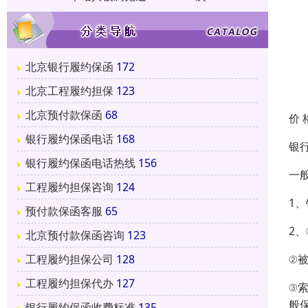
北京银行履约保函
172
北京工程履约担保
123
北京预付款保函
68
价 
银行履约保函电话
168
银
银行履约保函电话热线
156
一
工程履约担保咨询
124
1
预付款保函客服
65
2
北京预付款保函咨询
123
②
工程履约担保公司
128
工程履约担保代办
127
③
般
银行履约保函收费标准
135