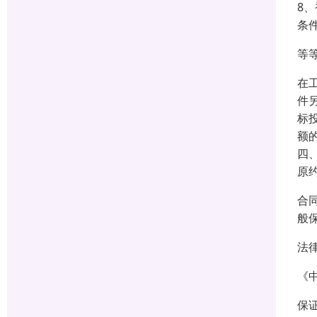
8
条
等
在
件
标
额
四
原
合
般
法
《
保