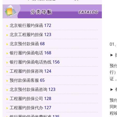
北京银行履约保函
172
北京工程履约担保
123
北京预付款保函
68
0
银行履约保函电话
168
►
银行履约保函电话热线
156
预
工程履约担保咨询
124
行
证
预付款保函客服
65
►
北京预付款保函咨询
123
工程履约担保公司
128
预
同
工程履约担保代办
127
程
银行履约保函收费标准
135