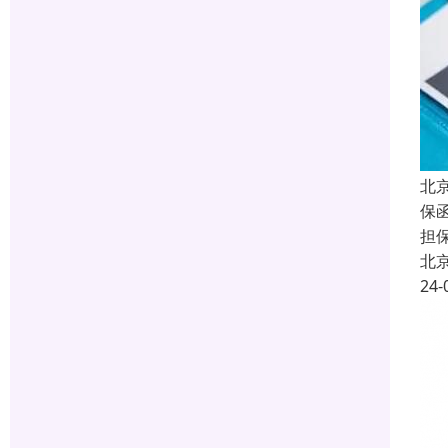
北
保函
担
北
24-