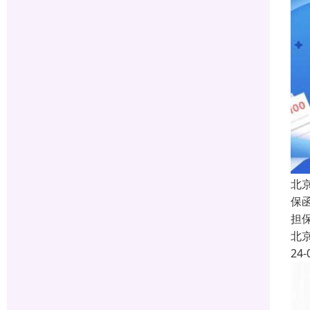
北
保函
担
北
24-