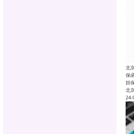
北
保函
担
北
24-