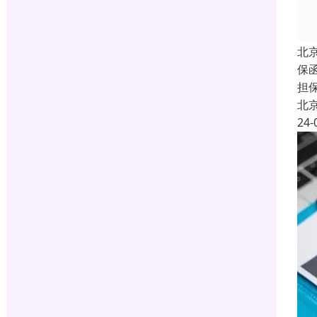
北
保函
担
北
24-