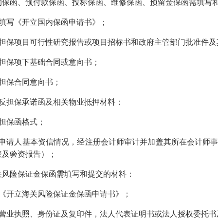
约保函、预付款保函、投标保函、维修保函、预留金保函需填写
．填写《开立国内保函申请书》；
．担保项目可行性研究报告或项目招标书和政府主管部门批准件及
．担保项下基础合同或意向书；
．担保合同意向书；
．反担保承诺函及相关物业抵押材料；
．担保函格式；
．申请人基本资信情况，经注册会计师审计并加盖其所在会计师
表及验资报告）；
关风险保证金保函需填写和提交的材料：
．《开立海关风险保证金保函申请书》；
．营业执照、身份证及复印件，法人代表证明书或法人授权委托书