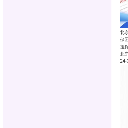
北
保函
担
北
24-