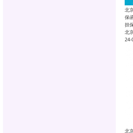
北
保函
担
北
24-
北