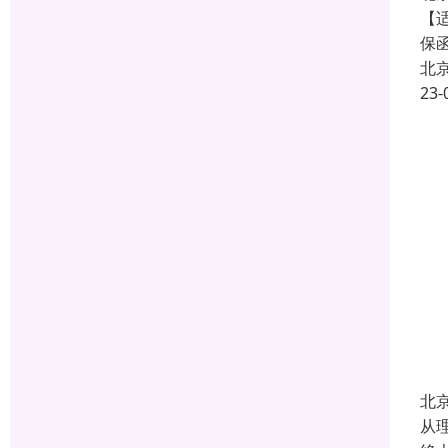
【
保
北
23-
北
从